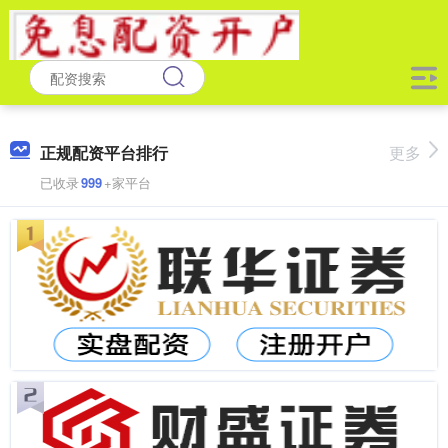
正规配资平台排行
更多
已收录
999
+家平台