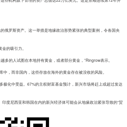
这些机构旗下管理的资产总值达22万亿美元。这是景顺连续第12年开
的俄罗斯资产。这一举措是地缘政治形势紧张的典型案例，令各国央
黄金的吸引力。
多的人试图在本地持有黄金，或者部分黄金，”Ringrow表示。
中，而非国内，这些存放在海外的黄金存在被没收的风险。
极化中受益。67%的主权财富基金预计，新兴市场将赶上或超过发达
、印度尼西亚和韩国在内的新兴经济体可能会从地缘政治紧张导致的“贸