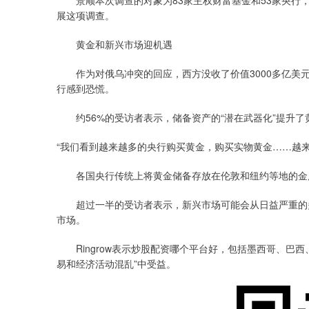
景顺本次调查的对象为83家主权财富基金和53家央行，
展这项调查。
黄金和新兴市场迎机遇
作为对俄乌冲突的回应，西方没收了价值3000多亿美元
行感到恐慌。
约56%的受访者表示，储备资产的“潜在武器化”提升了
“我们看到越来越多的央行购买黄金，购买实物黄金……越来越
各国央行传统上将黄金储备存放在伦敦和纽约等地的金库
超过一半的受访者表示，新兴市场可能会从日益严重的多
市场。
Ringrow表示炒股配资哪个平台好，包括墨西哥、巴西
易和经济活动混乱”中受益。