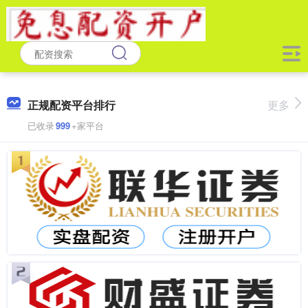
正规配资平台排行
更多
已收录
999
+家平台