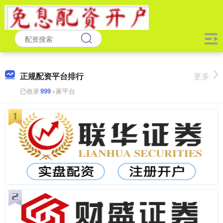
正规配资平台排行
更多
已收录
999
+家平台