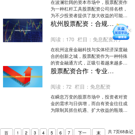
在波澜壮阔的资本市场中，股票配资作
为一种杠杆工具股票配资公司排名榜，
为不少投资者提供了放大收益的可能
性。然而，伴随着机遇而来的，往往是
杭州股票配资：合规杠杆与低息优势解析
资金安全无保障、费率暗藏玄....
阅读：
170
栏目：
免息配资开户
在杭州这座金融科技与实体经济深度融
合的创新之城，股票配资作为一种特殊
的资金融通方式，正吸引着越来越多投
资者的目光。然而股票配资基本知识，
股票配资合作：专业工具与风控策略支持
在追求收益的同时，如何确....
阅读：
72
栏目：
免息配资
在瞬息万变的股票市场中，投资者对资
金的需求与日俱增，而自有资金往往成
为限制其抓住机遇、扩大收益的瓶颈。
正是在这样的背景下，**股票配资合作**
应运而生，为投资者....
共
7
页
68
条记
首
1
2
3
4
5
6
7
下一
末