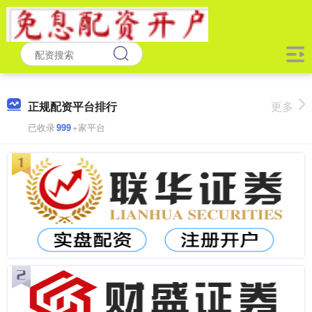
正规配资平台排行
更多
已收录
999
+家平台