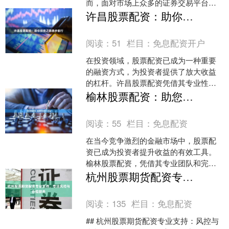
而，面对市场上众多的证券交易平台，
许多投资者，尤其是新手，常常感到困
许昌股票配资：助你投资之路稳步前行
惑：**股票正规平台有哪些....
阅读：
51
栏目：
免息配资开户
在投资领域，股票配资已成为一种重要
的融资方式，为投资者提供了放大收益
的杠杆。许昌股票配资凭借其专业性和
安全性股票配资基本知识，成为众多投
榆林股票配资：助您投资更上一层楼
资者的首选。 许昌股票配....
阅读：
55
栏目：
免息配资
在当今竞争激烈的金融市场中，股票配
资已成为投资者提升收益的有效工具。
榆林股票配资，凭借其专业团队和完善
的风控体系，为投资者提供安全可靠的
杭州股票期货配资专业支持，专注风控与合规服务
配资服务。 榆林股票配资....
阅读：
135
栏目：
免息配资
## 杭州股票期货配资专业支持：风控与