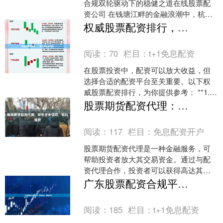
合规双轮驱动下的稳健之道在线股票配
资公司 在钱塘江畔的金融浪潮中，杭州
以其独特的数字经济基因和创新活力，
权威股票配资排行，助你轻松选平台
成为中国资本市场的....
阅读：
70
栏目：
t+1免息配资
在股票投资中，配资可以放大收益，但
选择合适的配资平台至关重要。以下权
威股票配资排行，为你提供参考： **1.
恒信证券** 恒信证券是国内领先的综合
股票期货配资代理：助您资金倍增，轻松理财
性证券公司，....
阅读：
117
栏目：
免息配资开户
股票期货配资代理是一种金融服务，可
帮助投资者放大其交易资金。通过与配
资代理合作，投资者可以获得高达其初
始资金数倍的杠杆，从而提高其潜在收
广东股票配资合规平台：资金安全，费率透明
益。 **如何运作？**....
阅读：
185
栏目：
t+1免息配资