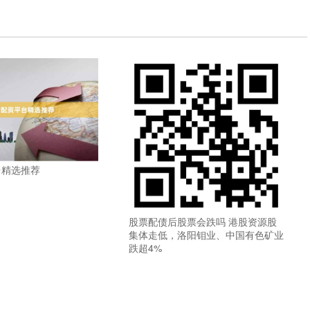
台精选推荐
股票配债后股票会跌吗 港股资源股
集体走低，洛阳钼业、中国有色矿业
跌超4%