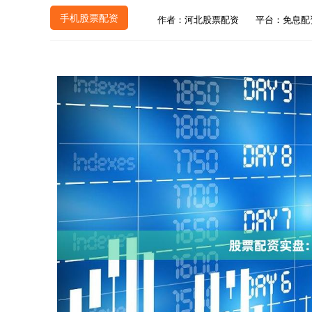
手机股票配资
作者：河北股票配资
平台：免息配