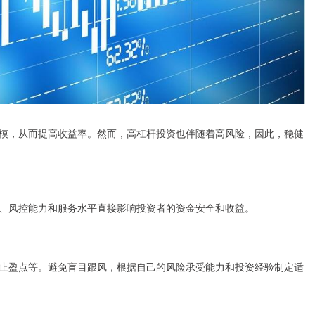
模，从而提高收益率。然而，高杠杆投资也伴随着高风险，因此，稳健
、风控能力和服务水平直接影响投资者的资金安全和收益。
止盈点等。避免盲目跟风，根据自己的风险承受能力和投资经验制定适