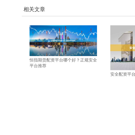
相关文章
恒指期货配资平台哪个好？正规安全
平台推荐
安全配资平