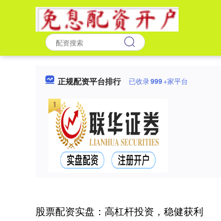
正规配资平台排行
已收录
999
+家平台
股票配资实盘：高杠杆投资，稳健获利