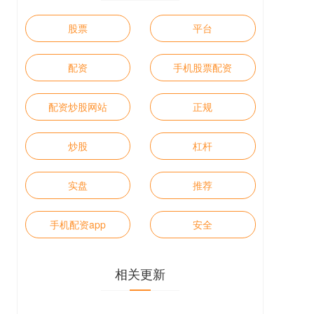
股票
平台
配资
手机股票配资
配资炒股网站
正规
炒股
杠杆
实盘
推荐
手机配资app
安全
相关更新