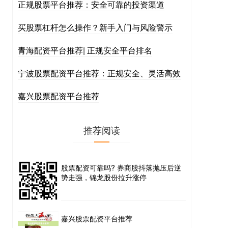
正规股票平台推荐：安全可靠的投资渠道
买股票杠杆怎么操作？新手入门与风险警示
青海配资平台推荐| 正规安全平台排名
宁波股票配资平台推荐：正规安全、灵活高效
嘉兴股票配资平台推荐
推荐阅读
股票配资可靠吗? 券商股抖落抛压后逆
势走强，锦龙股份拉升涨停
嘉兴股票配资平台推荐