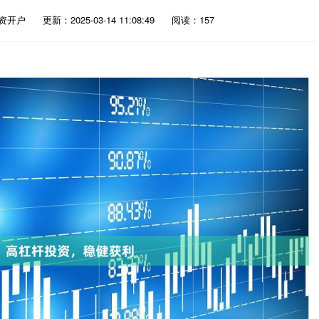
资开户
更新：2025-03-14 11:08:49
阅读：157