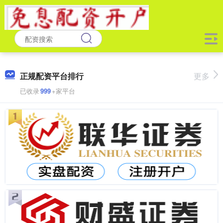
正规配资平台排行
更多
已收录
999
+家平台