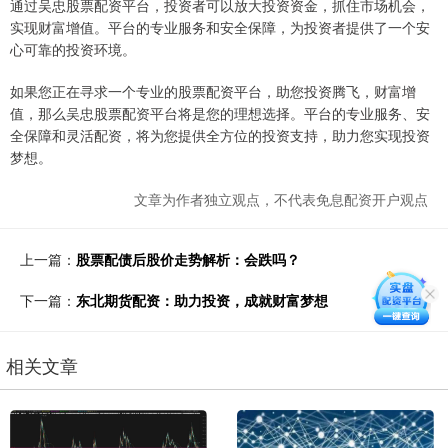
通过吴忠股票配资平台，投资者可以放大投资资金，抓住市场机会，
实现财富增值。平台的专业服务和安全保障，为投资者提供了一个安
心可靠的投资环境。
如果您正在寻求一个专业的股票配资平台，助您投资腾飞，财富增
值，那么吴忠股票配资平台将是您的理想选择。平台的专业服务、安
全保障和灵活配资，将为您提供全方位的投资支持，助力您实现投资
梦想。
文章为作者独立观点，不代表免息配资开户观点
上一篇：
股票配债后股价走势解析：会跌吗？
下一篇：
东北期货配资：助力投资，成就财富梦想
相关文章