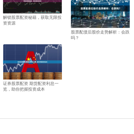
解锁股票配资秘籍，获取无限投
资资源
股票配债后股价走势解析：会跌
吗？
证券股票配资 期货配资利息一
览，助你把握投资成本