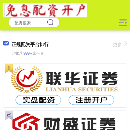
正规配资平台排行
更多
已收录
999
+家平台