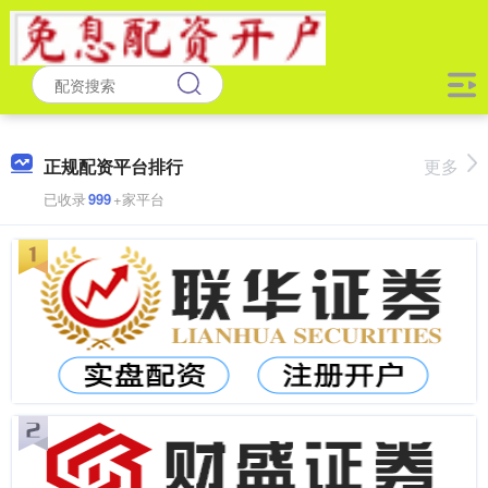
正规配资平台排行
更多
已收录
999
+家平台