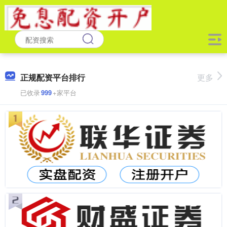
正规配资平台排行
更多
已收录
999
+家平台