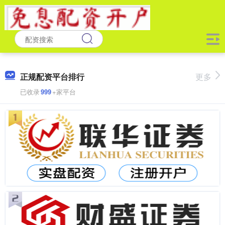
正规配资平台排行
更多
已收录
999
+家平台