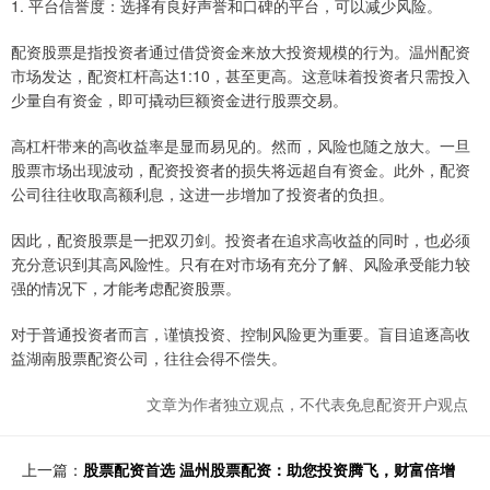
1. 平台信誉度：选择有良好声誉和口碑的平台，可以减少风险。
配资股票是指投资者通过借贷资金来放大投资规模的行为。温州配资
市场发达，配资杠杆高达1:10，甚至更高。这意味着投资者只需投入
少量自有资金，即可撬动巨额资金进行股票交易。
高杠杆带来的高收益率是显而易见的。然而，风险也随之放大。一旦
股票市场出现波动，配资投资者的损失将远超自有资金。此外，配资
公司往往收取高额利息，这进一步增加了投资者的负担。
因此，配资股票是一把双刃剑。投资者在追求高收益的同时，也必须
充分意识到其高风险性。只有在对市场有充分了解、风险承受能力较
强的情况下，才能考虑配资股票。
对于普通投资者而言，谨慎投资、控制风险更为重要。盲目追逐高收
益湖南股票配资公司，往往会得不偿失。
文章为作者独立观点，不代表免息配资开户观点
上一篇：
股票配资首选 温州股票配资：助您投资腾飞，财富倍增