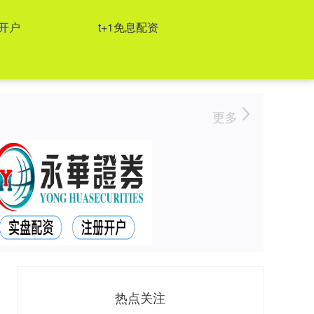
开户
t+1免息配资
更多
热点关注