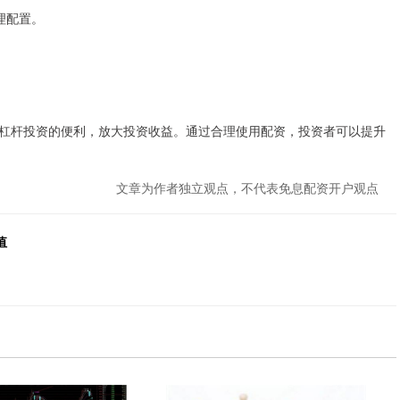
理配置。
杠杆投资的便利，放大投资收益。通过合理使用配资，投资者可以提升
文章为作者独立观点，不代表免息配资开户观点
值