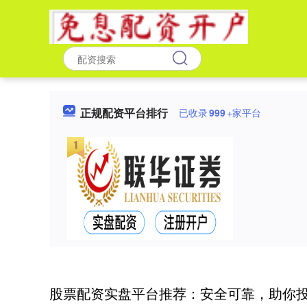
正规配资平台排行
已收录
999
+家平台
股票配资实盘平台推荐：安全可靠，助你