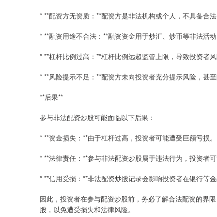
* **配资方无资质：**配资方是非法机构或个人，不具备合
* **融资用途不合法：**融资资金用于炒汇、炒币等非法活
* **杠杆比例过高：**杠杆比例远超监管上限，导致投资者
* **风险提示不足：**配资方未向投资者充分提示风险，甚
**后果**
参与非法配资炒股可能面临以下后果：
* **资金损失：**由于杠杆过高，投资者可能遭受巨额亏损。
* **法律责任：**参与非法配资炒股属于违法行为，投资者
* **信用受损：**非法配资炒股记录会影响投资者在银行等
因此，投资者在参与配资炒股前，务必了解合法配资的界限
股，以免遭受损失和法律风险。