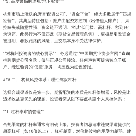
**3. 高度警惕的违规“地下配资”**
杭州市场上活跃的所谓“配资公司”、“资金平台”，绝大多数属于**违规
经营**。其典型特征包括：账户由配资方控制（出借他人账户）、风
控缺失或随意性强、资金链不透明、常以“低门槛、高杠杆、秒到账”
为诱饵。此类行为不仅违反《期货交易管理条例》，更极易引发资金
被挪用、卷款跑路的风险，且交易本身不受法律保护。
**对杭州投资者的核心提示**：务必通过**中国期货业协会官网**查询
持牌期货公司名录，仅与正规公司接洽。任何声称可提供独立子账
户、绕过验资的“便捷”服务，均应视为红色警报。
### 二、 构筑风控体系：理性驾驭杠杆
选择合规渠道仅是第一步。期货配资的本质是杠杆倍增器，风控是比
追求收益更优先的课题。投资者需从以下要点构建个人风控体系：
**1. 杠杆率审慎管理**
合规渠道的杠杆率通常有明确上限。投资者切忌追求违规渠道提供的
超高杠杆（如10倍以上）。杠杆越高，对价格波动的承受力越弱。建