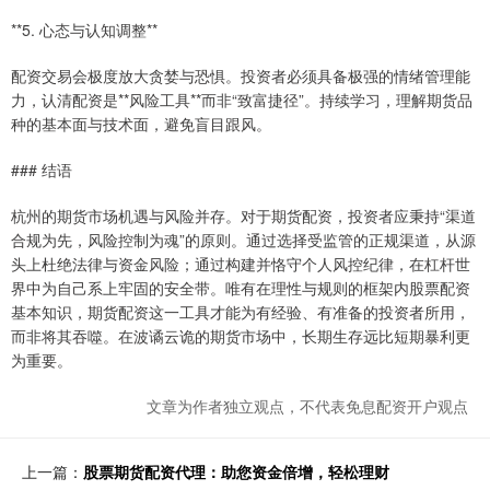
**5. 心态与认知调整**
配资交易会极度放大贪婪与恐惧。投资者必须具备极强的情绪管理能
力，认清配资是**风险工具**而非“致富捷径”。持续学习，理解期货品
种的基本面与技术面，避免盲目跟风。
### 结语
杭州的期货市场机遇与风险并存。对于期货配资，投资者应秉持“渠道
合规为先，风险控制为魂”的原则。通过选择受监管的正规渠道，从源
头上杜绝法律与资金风险；通过构建并恪守个人风控纪律，在杠杆世
界中为自己系上牢固的安全带。唯有在理性与规则的框架内股票配资
基本知识，期货配资这一工具才能为有经验、有准备的投资者所用，
而非将其吞噬。在波谲云诡的期货市场中，长期生存远比短期暴利更
为重要。
文章为作者独立观点，不代表免息配资开户观点
上一篇：
股票期货配资代理：助您资金倍增，轻松理财