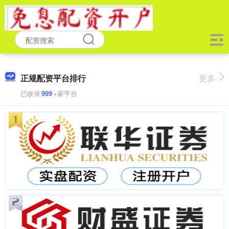
正规配资平台排行
更多
已收录
999
+家平台