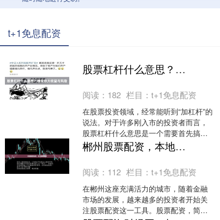
t+1免息配资
股票杠杆什么意思？融资放大收益与风险
阅读：
182
栏目：
t+1免息配资
在股票投资领域，经常能听到“加杠杆”的
说法。对于许多刚入市的投资者而言，
股票杠杆什么意思是一个需要首先搞清
楚的基础概念。简单来说，股票杠杆就
郴州股票配资，本地正规渠道
是借钱炒股，用少量的....
阅读：
112
栏目：
t+1免息配资
在郴州这座充满活力的城市，随着金融
市场的发展，越来越多的投资者开始关
注股票配资这一工具。股票配资，简单