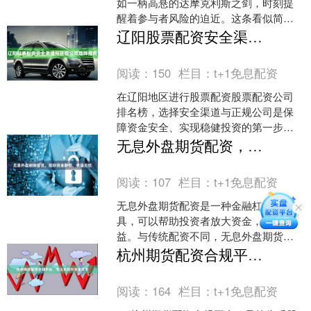
如一柄高悬的达摩克利斯之剑，时刻提
醒着参与者风险的迫近。这条看似简单
的数字红线，不仅是风控的技术指标，
辽阳股票配资安全渠道与正规公司选择指南
更是人性与市场规律交织的....
阅读：
150
栏目：
t+1免息配资
在辽阳地区进行股票配资股票配资公司
排名榜，选择安全渠道与正规公司是保
障资金安全、实现稳健投资的第一步。
当前市场上配资服务鱼龙混杂，投资者
无息外盘期货配资，助你资金翻倍，收益无忧
必须掌握辨别方法，规避潜....
阅读：
107
栏目：
t+1免息配资
无息外盘期货配资是一种金融杠杆工
具，可以帮助投资者放大资金，提升收
益。与传统配资不同，无息外盘期货配
资无需支付利息，让投资者可以最大程
杭州期货配资合规平台，专注风控与资金安全
度地享受收益。 **优势显....
阅读：
164
栏目：
t+1免息配资