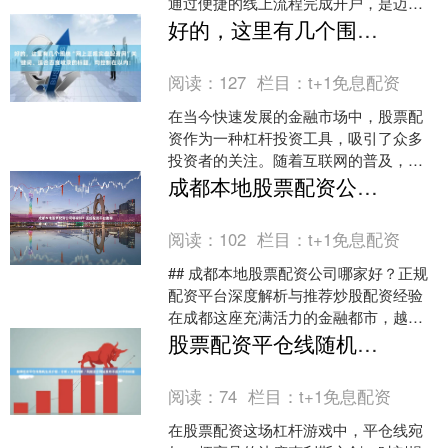
通过便捷的线上流程完成开户，是迈向
成功投资的第一步。本文将为您详细解
好的，这里有几个围绕“网上正规实盘配资网”关键词、适合百度收录的标题，均控制在以内：
析如何在辽宁选择低佣金券商....
阅读：
127
栏目：
t+1免息配资
在当今快速发展的金融市场中，股票配
资作为一种杠杆投资工具，吸引了众多
投资者的关注。随着互联网的普及，网
上正规实盘配资平台应运而生，为投资
成都本地股票配资公司哪家好？正规配资平台推荐
者提供了更多便利。然而，....
阅读：
102
栏目：
t+1免息配资
## 成都本地股票配资公司哪家好？正规
配资平台深度解析与推荐炒股配资经验
在成都这座充满活力的金融都市，越来
越多的投资者开始关注股票配资这一杠
股票配资平仓线随机生成介绍 / 分析 / 如何判断 / 风险适合网站发布不超30字的标题
杆工具。面对市场上....
阅读：
74
栏目：
t+1免息配资
在股票配资这场杠杆游戏中，平仓线宛