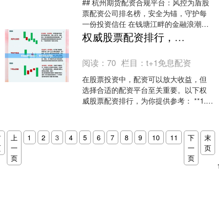
## 杭州期货配资合规平台：风控为盾股
票配资公司排名榜，安全为锚，守护每
一份投资信任 在钱塘江畔的金融浪潮
中，杭州以其独特的数字经济基因和创
权威股票配资排行，助你轻松选平台
新活力，成为中国金融....
阅读：
70
栏目：
t+1免息配资
在股票投资中，配资可以放大收益，但
选择合适的配资平台至关重要。以下权
威股票配资排行，为你提供参考： **1.
恒信证券** 恒信证券是国内领先的综合
性证券公司，....
首
上
1
2
3
4
5
6
7
8
9
10
11
下
末
页
一
一
页
页
页