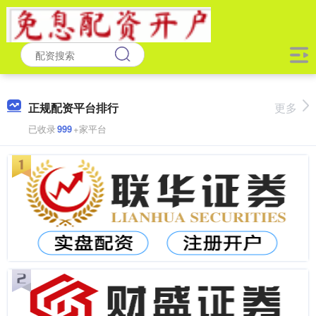
正规配资平台排行
更多
已收录
999
+家平台