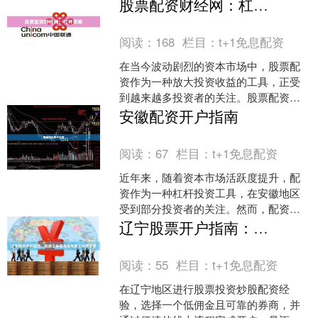
来说，就是通过杠杆资金放大投资本
股票配资财经网：杠杆策略
金，以期获得更高收益。但面....
阅读：
168
栏目：
t+1免息配资
在当今波动剧烈的资本市场中，股票配
资作为一种放大投资收益的工具，正受
到越来越多投资者的关注。股票配资财
经网作为专业资讯平台，致力于为投资
安徽配资开户指南
者提供科学的杠杆策略分析....
阅读：
67
栏目：
t+1免息配资
近年来，随着资本市场活跃度提升，配
资作为一种杠杆投资工具，在安徽地区
受到部分投资者的关注。然而，配资业
务存在较高风险，且市场鱼龙混杂。本
辽宁股票开户指南：低佣金券商选择与线上办理流程
文将为您梳理安徽配资开户....
阅读：
55
栏目：
t+1免息配资
在辽宁地区进行股票投资炒股配资经
验，选择一个低佣金且可靠的券商，并