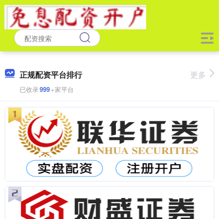
正规配资平台排行
更多
已收录
999
+家平台