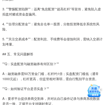
3. **警惕配资陷阱**：远离“免息配资”“超高杠杆”等宣传，避免陷入虚
拟盘对赌或资金盘骗局。
4. **合理分配资金**：避免全仓单一股票，分散投资降低非系统性风
险。
5. **关注交易成本**：配资利息、手续费等会侵蚀利润，需纳入交易计
划考量。
## 五、常见问题解答
**Q：实盘配资与融资融券有何区别？**
A：融资融券需50万资金门槛，杠杆约1倍；实盘配资门槛低（通常
1000元起），杠杆更高，但监管相对薄弱，需自行甄别平台资质。
**Q：如何验证平台是否实盘？**
A：要求平台提供券商交割单，并对比自己操作记录与券商系统数据
是否一致。正规平台支持随时查证。