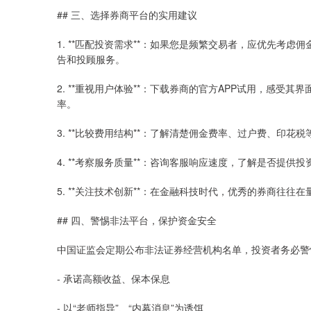
## 三、选择券商平台的实用建议
1. **匹配投资需求**：如果您是频繁交易者，应优先考
告和投顾服务。
2. **重视用户体验**：下载券商的官方APP试用，感
率。
3. **比较费用结构**：了解清楚佣金费率、过户费、印
4. **考察服务质量**：咨询客服响应速度，了解是否提
5. **关注技术创新**：在金融科技时代，优秀的券商往
## 四、警惕非法平台，保护资金安全
中国证监会定期公布非法证券经营机构名单，投资者务必警
- 承诺高额收益、保本保息
- 以“老师指导”、“内幕消息”为诱饵