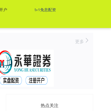
开户
t+1免息配资
更多
热点关注