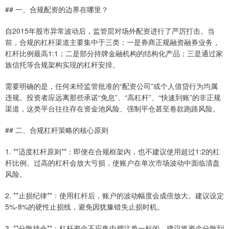
## 一、合规配资的边界在哪里？
自2015年股市异常波动后，监管层对场外配资进行了严厉打击。当
前，合规的杠杆渠道主要集中于三类：一是券商正规融资融券业务，
杠杆比例最高1:1；二是部分持牌金融机构的结构化产品；三是通过家
族信托等合规架构实现的杠杆安排。
需要明确的是，任何未经监管批准的“配资公司”或个人借贷行为均属
违规。投资者应远离那些承诺“免息”、“高杠杆”、“快速到账”的非正规
渠道，这类平台往往存在资金池风险、强制平仓甚至卷款跑路风险。
## 二、合规杠杆策略的核心原则
1. **适度杠杆原则**：即便在合规框架内，也不建议使用超过1:2的杠
杆比例。过高的杠杆会放大亏损，使账户在单次市场波动中面临清盘
风险。
2. **止损纪律**：使用杠杆后，账户的波动幅度会成倍放大。建议设定
5%-8%的硬性止损线，避免因犹豫错失止损时机。
3. **分散持仓**：杠杆资金不应集中押注单一标的。建议将资金分散到