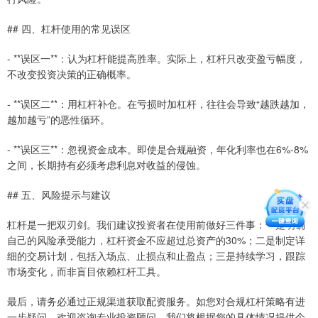
## 四、杠杆使用的常见误区
- **误区一**：认为杠杆能提高胜率。实际上，杠杆只改变盈亏幅度，
不改变投资决策的正确概率。
- **误区二**：用杠杆补仓。在亏损时加杠杆，往往会导致“越跌越加，
越加越亏”的恶性循环。
- **误区三**：忽视资金成本。即使是合规融资，年化利率也在6%-8%
之间，长期持有必须考虑利息对收益的侵蚀。
## 五、风险提示与建议
杠杆是一把双刃剑。我们建议投资者在使用前做好三件事：一是明确
自己的风险承受能力，杠杆资金不应超过总资产的30%；二是制定详
细的交易计划，包括入场点、止损点和止盈点；三是持续学习，跟踪
市场变化，而非盲目依赖杠杆工具。
最后，请务必通过正规渠道获取配资服务。如您对合规杠杆策略有进
一步疑问，欢迎咨询专业投资顾问，我们将根据您的具体情况提供个