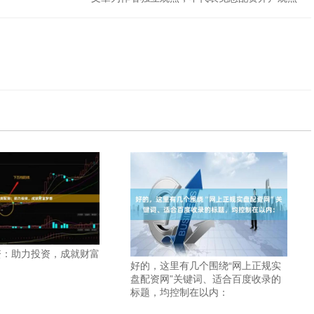
资：助力投资，成就财富
好的，这里有几个围绕“网上正规实
盘配资网”关键词、适合百度收录的
标题，均控制在以内：