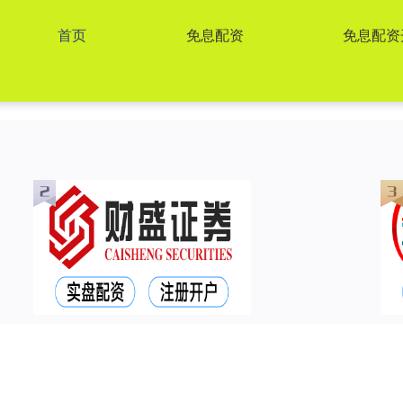
首页
免息配资
免息配资