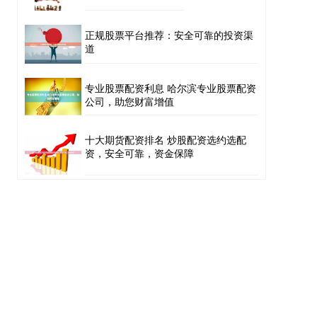
正规股票平台推荐：安全可靠的投资渠
道
专业股票配资利息 哈尔滨专业股票配资
公司，助您财富增值
十大期货配资排名 炒股配资选约选配
资，安全可靠，资金保障