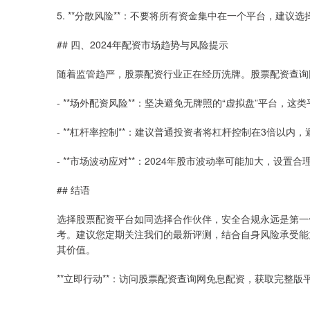
5. **分散风险**：不要将所有资金集中在一个平台，建议选择
## 四、2024年配资市场趋势与风险提示
随着监管趋严，股票配资行业正在经历洗牌。股票配资查询
- **场外配资风险**：坚决避免无牌照的“虚拟盘”平台，
- **杠杆率控制**：建议普通投资者将杠杆控制在3倍以内
- **市场波动应对**：2024年股市波动率可能加大，设
## 结语
选择股票配资平台如同选择合作伙伴，安全合规永远是第一
考。建议您定期关注我们的最新评测，结合自身风险承受能
其价值。
**立即行动**：访问股票配资查询网免息配资，获取完整