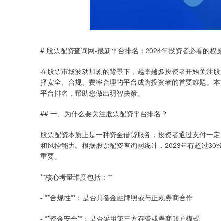
# 股票配资查询网-最新平台排名：2024年投资者必看的权
在股票市场波动加剧的背景下，越来越多投资者开始关注股
择安全、合规、费率合理的平台成为投资者的首要难题。本
平台排名，帮助您做出明智决策。
## 一、为什么要关注股票配资平台排名？
股票配资本质上是一种资金借贷服务，投资者通过支付一定
和风控能力。根据股票配资查询网统计，2023年有超过3
重要。
**核心考量维度包括：**
- **合规性**：是否具备金融牌照或与正规券商合作
- **资金安全**：是否采用第三方存管或券商账户模式