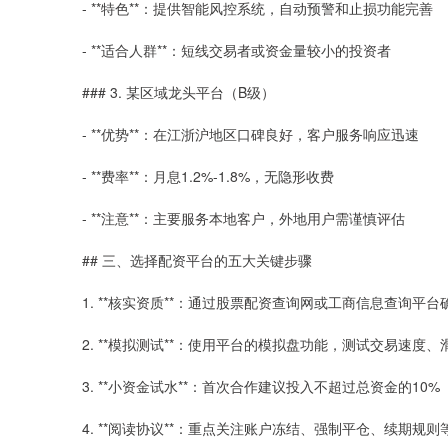
- **特色**：提供智能风控系统，自动预警和止损功能完善
- **适合人群**：短线交易者或资金量较小的投资者
### 3. 某区域龙头平台（B级）
- **优势**：在江浙沪地区口碑良好，客户服务响应迅速
- **费率**：月息1.2%-1.8%，无隐形收费
- **注意**：主要服务本地客户，外地用户需谨慎评估
## 三、选择配资平台的五大关键步骤
1. **核实资质**：通过股票配资查询网或工商信息查询平
2. **模拟测试**：使用平台的模拟盘功能，测试交易速度、
3. **小资金试水**：首次合作建议投入不超过总资金的10%
4. **阅读协议**：重点关注账户冻结、强制平仓、续期规则