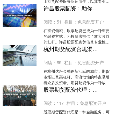
山期货配资服务应运而生，以其专业、
安全、高效的核心优势，正成为越来越
许昌股票配资：助你投资之路稳步前行
多投资者信赖的合作伙伴。....
阅读：
51
栏目：
免息配资开户
在投资领域，股票配资已成为一种重要
的融资方式，为投资者提供了放大收益
的杠杆。许昌股票配资凭借其专业性和
安全性股票配资基本知识，成为众多投
杭州期货配资合规渠道与风控要点解析
资者的首选。 许昌股票配....
阅读：
69
栏目：
免息配资开户
在杭州这座金融创新活跃的城市，期货
市场以其高杠杆、高流动性的特点吸引
着众多投资者。期货配资作为一种放大
交易资金的工具，如同一把双刃剑，既
股票期货配资代理：助您资金倍增，轻松理财
能成倍放大潜在收益股票配....
阅读：
117
栏目：
免息配资开户
股票期货配资代理是一种金融服务，可