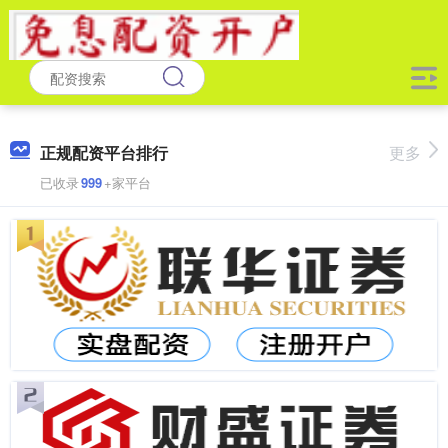
正规配资平台排行
更多
已收录
999
+家平台