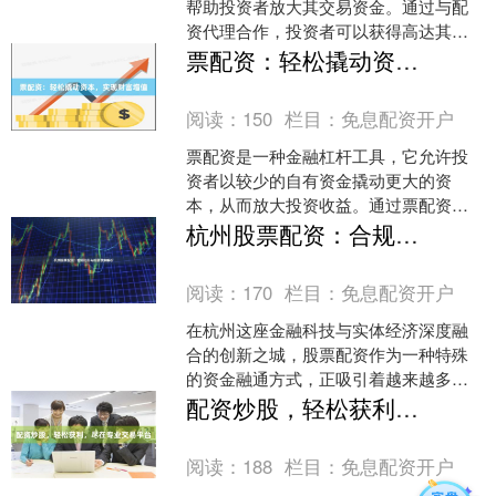
帮助投资者放大其交易资金。通过与配
资代理合作，投资者可以获得高达其初
始资金数倍的杠杆，从而提高其潜在收
票配资：轻松撬动资本，实现财富增值
益。 **如何运作？**....
阅读：
150
栏目：
免息配资开户
票配资是一种金融杠杆工具，它允许投
资者以较少的自有资金撬动更大的资
本，从而放大投资收益。通过票配资，
投资者可以获得更高的投资回报率，实
杭州股票配资：合规杠杆与低息优势解析
现财富的快速增值。 票配资....
阅读：
170
栏目：
免息配资开户
在杭州这座金融科技与实体经济深度融
合的创新之城，股票配资作为一种特殊
的资金融通方式，正吸引着越来越多投
资者的目光。然而股票配资基本知识，
配资炒股，轻松获利，尽在专业交易平台
在追求收益的同时，如何确....
阅读：
188
栏目：
免息配资开户