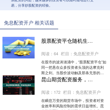
易，分享炒股配资的经验。
免息配资开户 相关话题
股票配资平仓随机生成介绍 / 分析 / 如何判断 / 风险适合网站发布不超30字的标题
阅读：
64
栏目：
免息配资开户
在股市的波涛汹涌中，“股票配资平仓”如
同一把悬在众多投资者头顶的达摩克利
斯之剑。当股价波动触及那条无形的红
线，系统便会无情地执行强制卖出，无
昆山期货配资服务，专业安全高效
论此刻是黎明前的黑暗....
阅读：
172
栏目：
免息配资开户
在瞬息万变的期货市场中，投资者对资
金效率和风险控制的需求日益增长。昆