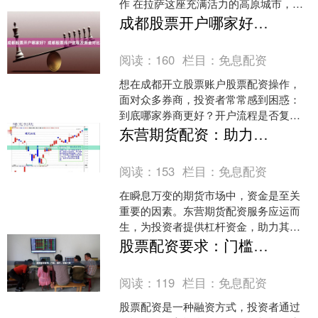
作 在拉萨这座充满活力的高原城市，随
着资本市场的不断发展，越来越多的投
成都股票开户哪家好？成都股票开户流程及佣金对比
资者开始关注股票配....
阅读：
160
栏目：
免息配资
想在成都开立股票账户股票配资操作，
面对众多券商，投资者常常感到困惑：
到底哪家券商更好？开户流程是否复
杂？佣金又如何选择？本文将为您详细
东营期货配资：助力投资，把握市场先机
解析成都股票开户的要点，帮....
阅读：
153
栏目：
免息配资
在瞬息万变的期货市场中，资金是至关
重要的因素。东营期货配资服务应运而
生，为投资者提供杠杆资金，助力其把
握市场先机，实现财富增值。 **杠杆放
股票配资要求：门槛、条件、资质一览
大收益** 配资服务....
阅读：
119
栏目：
免息配资
股票配资是一种融资方式，投资者通过