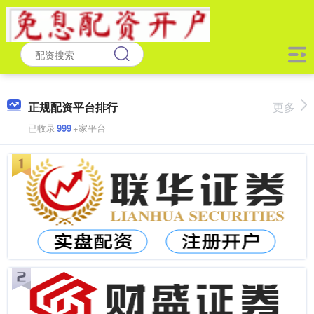
正规配资平台排行
更多
已收录
999
+家平台