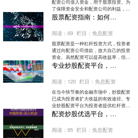
配资公司借入资金，用于股票投资。为
了保障资金安全和配资公司的利益，配
资公司对投资者提出了以下要求： **门
股票配资指南：如何安全高效地借力投资
槛：** * 年满1....
阅读：
69
栏目：
免息配资
股票配资是一种杠杆投资方式，投资者
通过向配资公司借款，放大自己的投资
资金。虽然配资可以提高收益率，但同
时也伴随着更高的风险。因此，安全高
专业炒股配资平台，助您轻松掘金
效地进行股票配资至关重要....
阅读：
120
栏目：
免息配资
在当今快节奏的金融市场中，炒股配资
已成为投资者扩大收益的有效途径。专
业炒股配资平台为投资者提供杠杆资
金，帮助他们以更少的资金撬动更大的
配资炒股优选平台，助您财富增值
收益。 选择一个可靠的炒股....
阅读：
95
栏目：
免息配资