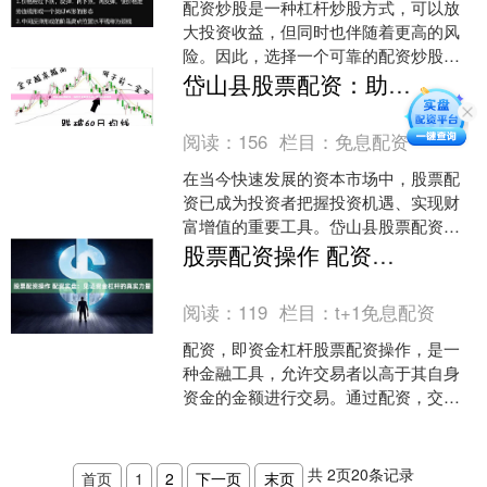
配资炒股是一种杠杆炒股方式，可以放
大投资收益，但同时也伴随着更高的风
险。因此，选择一个可靠的配资炒股平
台至关重要。 **选择配资平台的标准：**
岱山县股票配资：助您把握投资机遇，实现财富增值
* **正规合....
阅读：
156
栏目：
免息配资
在当今快速发展的资本市场中，股票配
资已成为投资者把握投资机遇、实现财
富增值的重要工具。岱山县股票配资服
务，为投资者提供专业、便捷的配资方
股票配资操作 配资实盘：见证资金杠杆的真实力量
案，助力其在股市中乘风破....
阅读：
119
栏目：
t+1免息配资
配资，即资金杠杆股票配资操作，是一
种金融工具，允许交易者以高于其自身
资金的金额进行交易。通过配资，交易
者可以放大收益潜力，但同时也会增加
风险。 在配资实盘中，交....
共
2
页
20
条记录
首页
1
2
下一页
末页