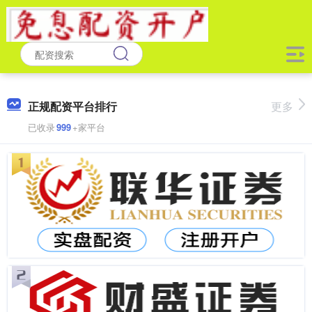
正规配资平台排行
更多
已收录
999
+家平台