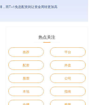
，而T+1免息配资则让资金周转更加高
热点关注
推荐
平台
配资
外盘
股票
公司
本地
指南
合规
炒股