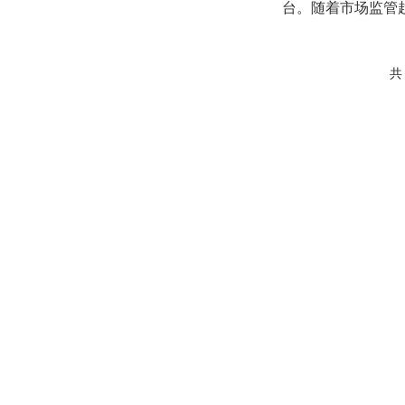
台。随着市场监管
的杠杆炒股平台成为..
共